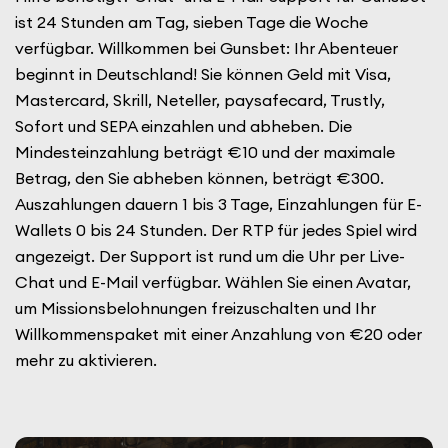
ist 24 Stunden am Tag, sieben Tage die Woche
verfügbar. Willkommen bei Gunsbet: Ihr Abenteuer
beginnt in Deutschland! Sie können Geld mit Visa,
Mastercard, Skrill, Neteller, paysafecard, Trustly,
Sofort und SEPA einzahlen und abheben. Die
Mindesteinzahlung beträgt €10 und der maximale
Betrag, den Sie abheben können, beträgt €300.
Auszahlungen dauern 1 bis 3 Tage, Einzahlungen für E-
Wallets 0 bis 24 Stunden. Der RTP für jedes Spiel wird
angezeigt. Der Support ist rund um die Uhr per Live-
Chat und E-Mail verfügbar. Wählen Sie einen Avatar,
um Missionsbelohnungen freizuschalten und Ihr
Willkommenspaket mit einer Anzahlung von €20 oder
mehr zu aktivieren.