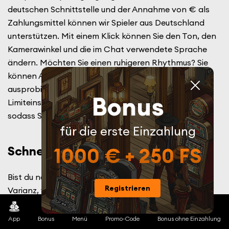
deutschen Schnittstelle und der Annahme von € als
Zahlungsmittel können wir Spieler aus Deutschland
unterstützen. Mit einem Klick können Sie den Ton, den
Kamerawinkel und die im Chat verwendete Sprache
ändern. Möchten Sie einen ruhigeren Rhythmus? Sie
können Auto-Roulette oder Baccarat ohne Provision
ausprobieren. Ihre bevorzugten Ansichts- und
Bonus
Limiteinstellungen werden von Gunsbet gespeichert,
sodass Sie problemlos wieder einsteigen können.
für die erste Einzahlung
Schnell lernende Spielautomaten
1000 € + 250 FS
Bist du neu bei Reels? Wählen Sie Spiele mit geringer
Registrieren
Varianz, vielen Treffern und einfachen 10–20-Linien-
Layouts. Achten Sie auf gestapelte Symbole, wilde Re-
Spins und einen RTP von 96,0 bis 96,5 %.
App
Bonus
Menü
Promo-Code
Bonus ohne Einzahlung