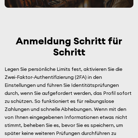
Anmeldung Schritt für
Schritt
Legen Sie persönliche Limits fest, aktivieren Sie die
Zwei-Faktor-Authentifizierung (2FA) in den
Einstellungen und führen Sie Identitätsprüfungen
durch, wenn Sie aufgefordert werden, das Profil sofort
zu schützen. So funktioniert es für reibungslose
Zahlungen und schnelle Abhebungen. Wenn mit den
von Ihnen eingegebenen Informationen etwas nicht
stimmt, beheben Sie es, bevor Sie es speichern, um
später keine weiteren Prüfungen durchführen zu