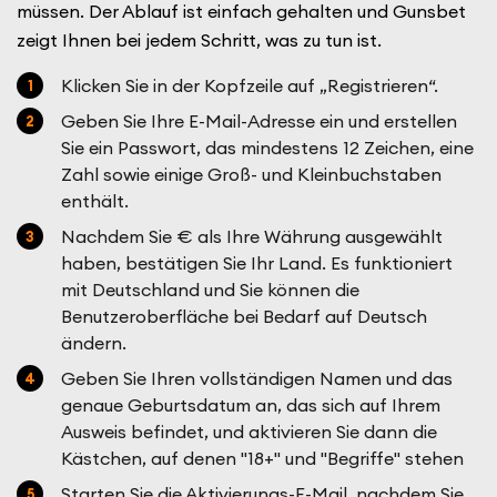
müssen. Der Ablauf ist einfach gehalten und Gunsbet
zeigt Ihnen bei jedem Schritt, was zu tun ist.
Klicken Sie in der Kopfzeile auf „Registrieren“.
Geben Sie Ihre E-Mail-Adresse ein und erstellen
Sie ein Passwort, das mindestens 12 Zeichen, eine
Zahl sowie einige Groß- und Kleinbuchstaben
enthält.
Nachdem Sie € als Ihre Währung ausgewählt
haben, bestätigen Sie Ihr Land. Es funktioniert
mit Deutschland und Sie können die
Benutzeroberfläche bei Bedarf auf Deutsch
ändern.
Geben Sie Ihren vollständigen Namen und das
genaue Geburtsdatum an, das sich auf Ihrem
Ausweis befindet, und aktivieren Sie dann die
Kästchen, auf denen "18+" und "Begriffe" stehen
Starten Sie die Aktivierungs-E-Mail, nachdem Sie