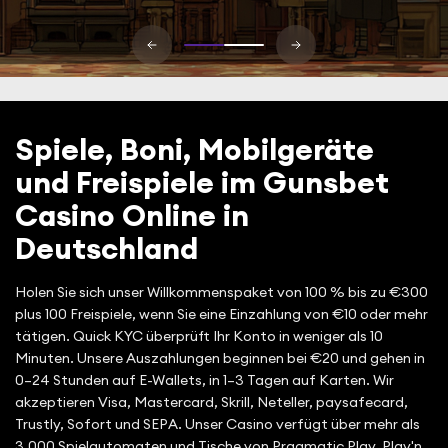
Spiele, Boni, Mobilgeräte
und Freispiele im Gunsbet
Casino Online in
Deutschland
Holen Sie sich unser Willkommenspaket von 100 % bis zu €300
plus 100 Freispiele, wenn Sie eine Einzahlung von €10 oder mehr
tätigen. Quick KYC überprüft Ihr Konto in weniger als 10
Minuten. Unsere Auszahlungen beginnen bei €20 und gehen in
0–24 Stunden auf E-Wallets, in 1–3 Tagen auf Karten. Wir
akzeptieren Visa, Mastercard, Skrill, Neteller, paysafecard,
Trustly, Sofort und SEPA. Unser Casino verfügt über mehr als
3.000 Spielautomaten und Tische von Pragmatic Play, Play'n