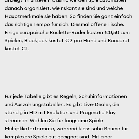
danach organisiert, wie riskant sie sind und welche
Hauptmerkmale sie haben. So finden Sie ganz einfach
das richtige Tempo für sich. Diesmal offene Tische.
Einige europäische Roulette-Räder kosten €0,50 zum
Spielen, Blackjack kostet €2 pro Hand und Baccarat
kostet €1.
Für jede Tabelle gibt es Regeln, Schuhinformationen
und Auszahlungstabellen. Es gibt Live-Dealer, die
ständig in HD mit Evolution und Pragmatic Play
streamen. Wählen Sie für langsame Spiele
Multiplikatorformate, während klassische Räume für
komplexere Spiele gut geeignet sind. Mit einer