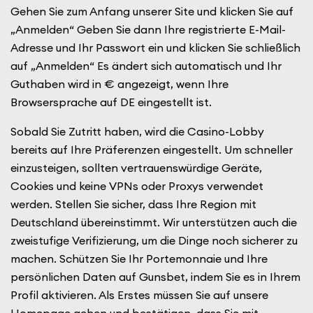
Gehen Sie zum Anfang unserer Site und klicken Sie auf
„Anmelden“ Geben Sie dann Ihre registrierte E-Mail-
Adresse und Ihr Passwort ein und klicken Sie schließlich
auf „Anmelden“ Es ändert sich automatisch und Ihr
Guthaben wird in € angezeigt, wenn Ihre
Browsersprache auf DE eingestellt ist.
Sobald Sie Zutritt haben, wird die Casino-Lobby
bereits auf Ihre Präferenzen eingestellt. Um schneller
einzusteigen, sollten vertrauenswürdige Geräte,
Cookies und keine VPNs oder Proxys verwendet
werden. Stellen Sie sicher, dass Ihre Region mit
Deutschland übereinstimmt. Wir unterstützen auch die
zweistufige Verifizierung, um die Dinge noch sicherer zu
machen. Schützen Sie Ihr Portemonnaie und Ihre
persönlichen Daten auf Gunsbet, indem Sie es in Ihrem
Profil aktivieren. Als Erstes müssen Sie auf unsere
Homepage gehen und bestätigen, dass Sie mit