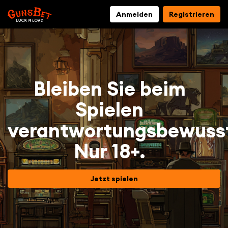
Anmelden
Registrieren
Bleiben Sie beim
Spielen
verantwortungsbewuss
Nur 18+.
Jetzt spielen