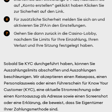
auf „Konto erstellen“ geklickt haben Klicken Sie
zur Sicherheit auf den Link.
Für zusätzliche Sicherheit melden Sie sich an und
aktivieren Sie 2FA in den Einstellungen.
Gehen Sie dann zurück in die Casino-Lobby,
nachdem Sie Limits für Ihre Einzahlung, Ihren
Verlust und Ihre Sitzung festgelegt haben.
Sobald Sie KYC durchgeführt haben, können Sie
Auszahlungslimits abschaffen und Auszahlungen
beschleunigen. Wir akzeptieren einen Reisepass, einen
Personalausweis oder einen Führerschein für Know Your
Customer (KYC), eine aktuelle Stromrechnung oder
einen Kontoauszug als Adresse sowie einen Screenshot
oder eine Erklärung, die beweist, dass Sie Eigentümer
Ihrer Zahlungsmethode sind.