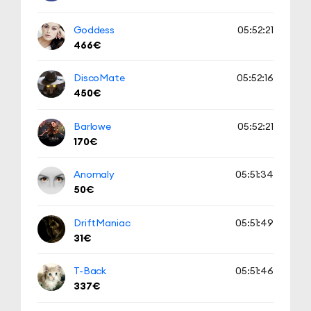
Goddess
05:52:21
466€
DiscoMate
05:52:16
450€
Barlowe
05:52:21
170€
Anomaly
05:51:34
50€
DriftManiac
05:51:49
31€
T-Back
05:51:46
337€