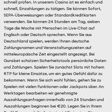
schnell prüfen. In unserem Casino ist es einfach und
schnell, Einzahlungen zu tätigen. Sie können Sofort,
SEPA-Überweisungen oder Standardkreditkarten
verwenden. Sie können 24 Stunden am Tag, sieben
Tage die Woche mit Menschen im Live-Chat auf
Englisch oder Deutsch sprechen. Wenn Sie aus
Deutschland spielen, werden Ihnen deutsche
Zahlungsnamen und Veranstaltungszeiten auf
mitteleuropäische Zeit eingestellt angezeigt. Bei
Gunsbet schützen Sicherheitstools persönliche Daten
und Zahlungen. Spielen Sie zunächst Slots mit hohem
RTP für kleine Einsätze, um ein gutes Gefühl dafür zu
bekommen. Wenn Sie sich wohl fühlen, gehen Sie zu
Spielen mit vielen Funktionen oder Jackpots über. An
Werktagen bearbeiten wir genehmigte
Auszahlungsanfragen innerhalb von 24 Stunden und
Auszahlungen beginnen bei €20. Legen Sie in Ihrem